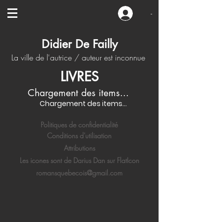
-
Didier De Failly
La ville de l'autrice / auteur est inconnue
LIVRES
Chargement des items...
Chargement des items...
Politiques de confidentialité
Conditions d'utilisation
Attributions
Les icones sont de Darius Dan sur FlatIcon
romansquebecois@gmail.com