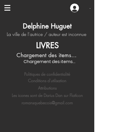
-
Delphine Huguet
La ville de l'autrice / auteur est inconnue
LIVRES
Chargement des items...
Chargement des items...
Politiques de confidentialité
Conditions d'utilisation
Attributions
Les icones sont de Darius Dan sur FlatIcon
romansquebecois@gmail.com