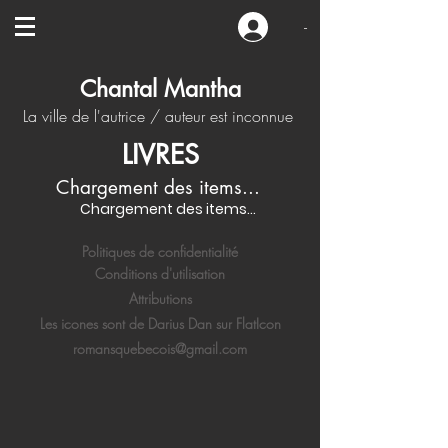
-
Chantal Mantha
La ville de l'autrice / auteur est inconnue
LIVRES
Chargement des items...
Chargement des items...
Politiques de confidentialité
Conditions d'utilisation
Attributions
Les icones sont de Darius Dan sur FlatIcon
romansquebecois@gmail.com