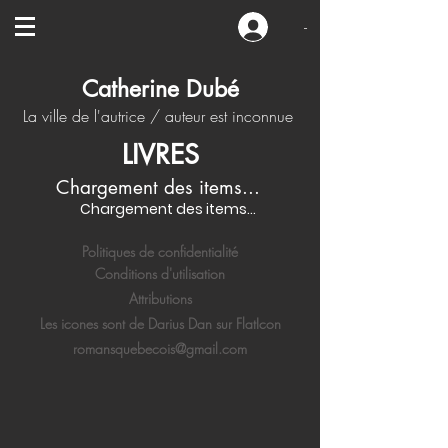
-
Catherine Dubé
La ville de l'autrice / auteur est inconnue
LIVRES
Chargement des items...
Chargement des items...
Politiques de confidentialité
Conditions d'utilisation
Attributions
Les icones sont de Darius Dan sur FlatIcon
romansquebecois@gmail.com