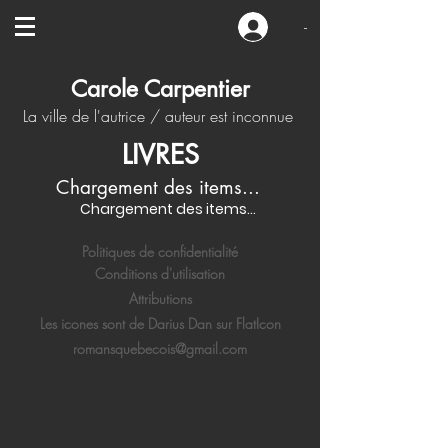
-
Carole Carpentier
La ville de l'autrice / auteur est inconnue
LIVRES
Chargement des items...
Chargement des items...
Politiques de confidentialité
Conditions d'utilisation
Attributions
Les icones sont de Darius Dan sur FlatIcon
romansquebecois@gmail.com