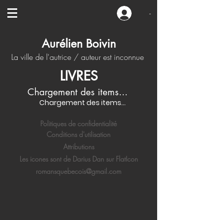
-
Aurélien Boivin
La ville de l'autrice / auteur est inconnue
LIVRES
Chargement des items...
Chargement des items...
Politiques de confidentialité
Conditions d'utilisation
Attributions
Les icones sont de Darius Dan sur FlatIcon
romansquebecois@gmail.com