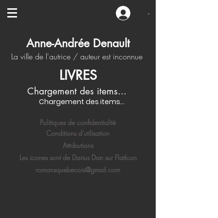
-
Anne-Andrée Denault
La ville de l'autrice / auteur est inconnue
LIVRES
Chargement des items...
Chargement des items...
Politiques de confidentialité
Conditions d'utilisation
Attributions
Les icones sont de Darius Dan sur FlatIcon
romansquebecois@gmail.com